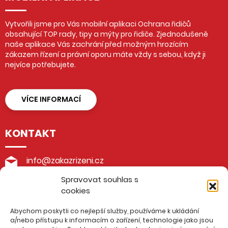
Vytvořili jsme pro Vás mobilní aplikaci Ochrana řidičů
obsahující TOP rady, tipy a mýty pro řidiče. Zjednodušeně
naše aplikace Vás zachrání před možným hrozícím
zákazem řízení a právní oporu máte vždy s sebou, když ji
nejvíce potřebujete.
VÍCE INFORMACÍ
KONTAKT
info@zakazrizeni.cz
Spravovat souhlas s
+420 605 199 188
cookies
advokátní kancelář Burda & Pohlůdková
Abychom poskytli co nejlepší služby, používáme k ukládání
Husova 48/4, 276 01 Mělník
a/nebo přístupu k informacím o zařízení, technologie jako jsou