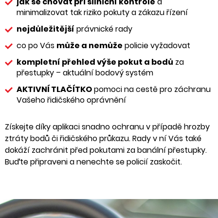
jak se chovat při silniční kontrole
a
minimalizovat tak riziko pokuty a zákazu řízení
nejdůležitější
právnické rady
co po Vás
může a nemůže
policie vyžadovat
kompletní přehled výše pokut a bodů
za
přestupky – aktuální bodový systém
AKTIVNÍ TLAČÍTKO
pomoci na cestě pro záchranu
Vašeho řidičského oprávnění
Získejte díky aplikaci snadno ochranu v případě hrozby
ztráty bodů či řidičského průkazu. Rady v ní Vás také
dokáží zachránit před pokutami za banální přestupky.
Buďte připraveni a nenechte se policií zaskočit.