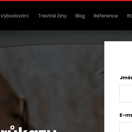
Vybodování
Trestné činy
Blog
Reference
R
Jmén
E-ma