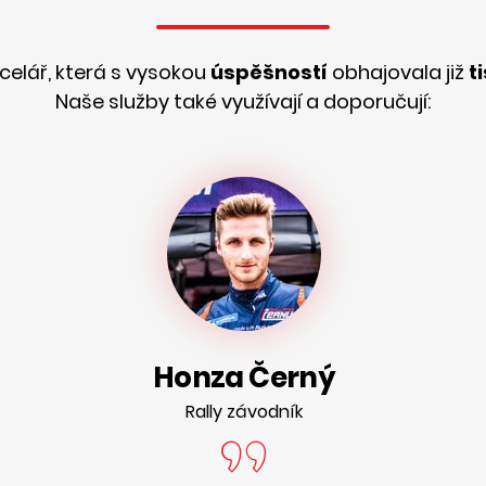
ncelář, která s vysokou
úspěšností
obhajovala již
t
Naše služby také využívají a doporučují:
Honza Černý
Rally závodník