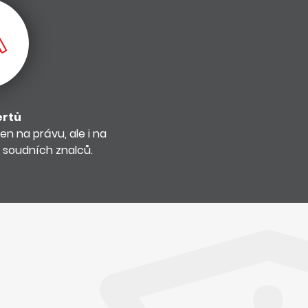
ertů
n na právu, ale i na
 soudních znalců.