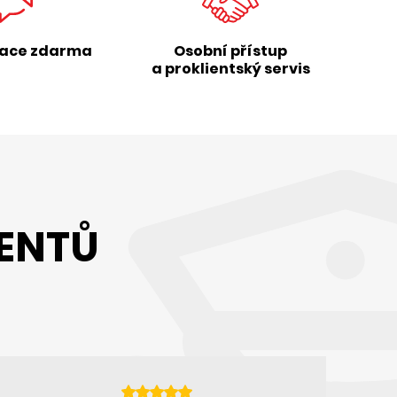
tace zdarma
Osobní přístup
a proklientský servis
IENTŮ