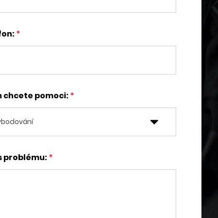
fon:
m chcete pomoci:
s problému: