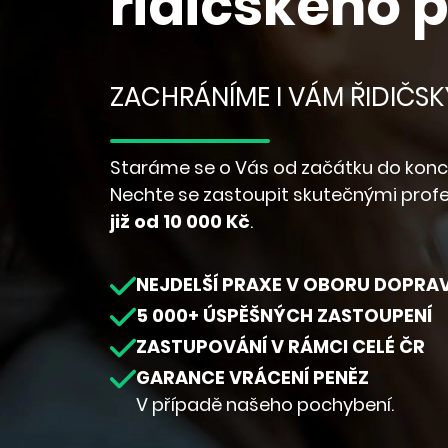
řidičského 
ZACHRÁNÍME I VÁM ŘIDIČSK
Staráme se o Vás od začátku do konc
Nechte se zastoupit skutečnými profe
již od 10 000 Kč
.
NEJDELŠÍ PRAXE V OBORU DOPRA
5 000+ ÚSPĚŠNÝCH ZASTOUPENÍ
ZASTUPOVÁNÍ V RÁMCI CELÉ ČR
GARANCE VRÁCENÍ PENĚZ
V případě našeho pochybení.