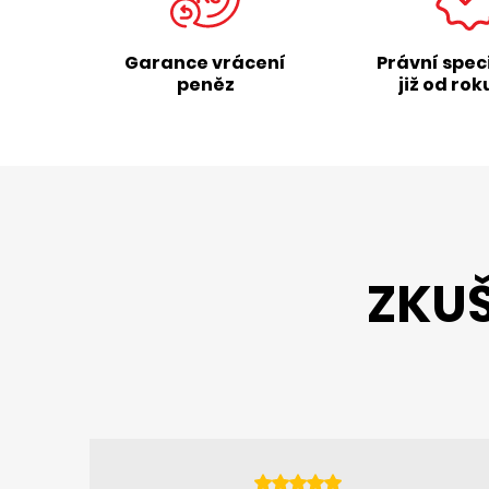
Garance vrácení
Právní spec
peněz
již od rok
ZKUŠ