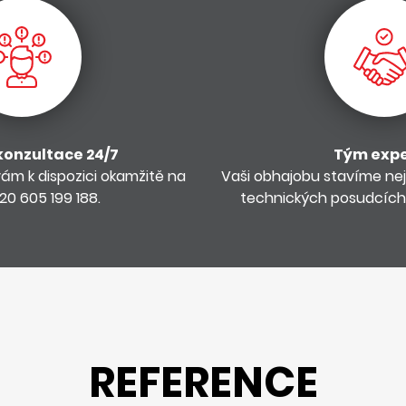
konzultace 24/7
Tým exp
vám k dispozici okamžitě na
Vaši obhajobu stavíme neje
20 605 199 188.
technických posudcích
REFERENCE