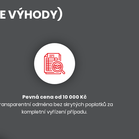
ŠE VÝHODY)
Pevná cena od 10 000 Kč
ransparentní odměna bez skrytých poplatků za
kompletní vyřízení případu.