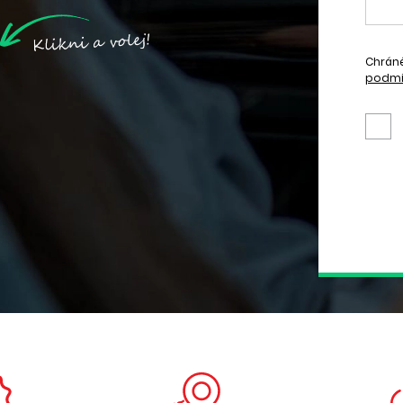
Chrán
podmí