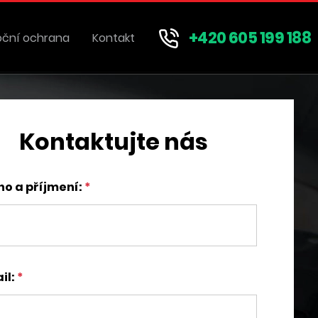
+420 605 199 188
oční ochrana
Kontakt
Kontaktujte nás
o a příjmení:
il: