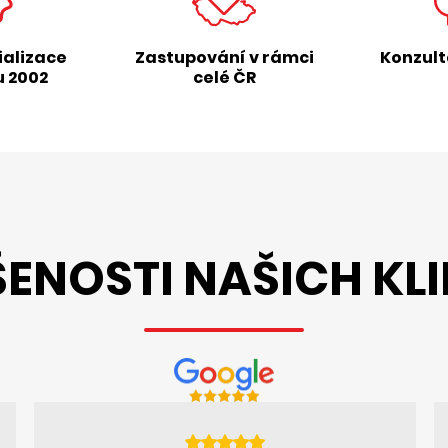
ializace
Zastupování v rámci
Konzul
u 2002
celé ČR
ENOSTI NAŠICH KL