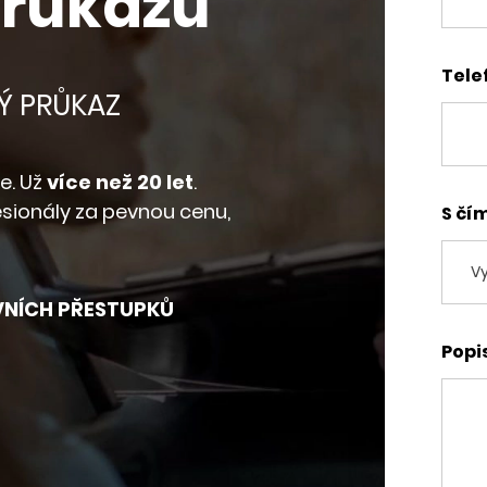
průkazu
Tele
Ý PRŮKAZ
e. Už
více než 20 let
.
sionály za pevnou cenu,
S čí
VNÍCH PŘESTUPKŮ
Popi