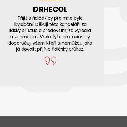
DRHECOL
Přijít o řidičák by pro mne bylo
D
likvidační. Děkuji této kanceláři, za
lidský přístup a především, že vyřešila
můj problém. Vřele tyto profesionály
doporučuji všem, kteří si nemůžou jako
vz
já dovolit přijít o řidičský průkaz.