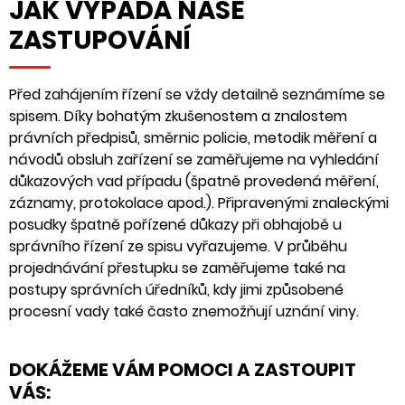
JAK VYPADÁ NAŠE
ZASTUPOVÁNÍ
Před zahájením řízení se vždy detailně seznámíme se
spisem. Díky bohatým zkušenostem a znalostem
právních předpisů, směrnic policie, metodik měření a
návodů obsluh zařízení se zaměřujeme na vyhledání
důkazových vad případu (špatně provedená měření,
záznamy, protokolace apod.). Připravenými znaleckými
posudky špatně pořízené důkazy při obhajobě u
správního řízení ze spisu vyřazujeme. V průběhu
projednávání přestupku se zaměřujeme také na
postupy správních úředníků, kdy jimi způsobené
procesní vady také často znemožňují uznání viny.
DOKÁŽEME VÁM POMOCI A ZASTOUPIT
VÁS: