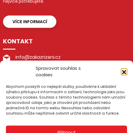
nejvíce potřebujete.
VÍCE INFORMACÍ
KONTAKT
info@zakazrizeni.cz
Spravovat souhlas s
+420 605 199 188
cookies
advokátní kancelář Burda & Pohlůdková
Abychom poskytli co nejlepší služby, používáme k ukládání
Husova 48/4, 276 01 Mělník
a/nebo přístupu k informacím o zařízení, technologie jako jsou
soubory cookies. Souhlas s těmito technologiemi nám umožní
zpracovávat údaje, jako je chování při procházení nebo
IČO: 016 65 910
jedinečná ID na tomto webu. Nesouhlas nebo odvolání
Evidenční číslo ČAK: 22152
souhlasu může nepříznivě ovlivnit určité vlastnosti a funkce.
PODROBNÝ KONTAKT
Příjmout