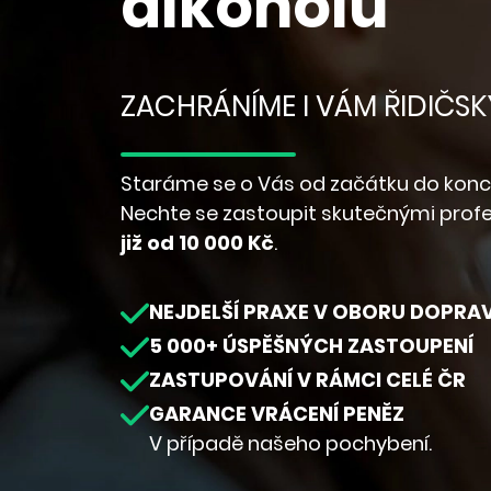
alkoholu
ZACHRÁNÍME I VÁM ŘIDIČSK
Staráme se o Vás od začátku do konc
Nechte se zastoupit skutečnými profe
již od 10 000 Kč
.
NEJDELŠÍ PRAXE V OBORU DOPRA
5 000+ ÚSPĚŠNÝCH ZASTOUPENÍ
ZASTUPOVÁNÍ V RÁMCI CELÉ ČR
GARANCE VRÁCENÍ PENĚZ
V případě našeho pochybení.