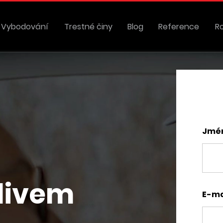
Vybodování
Trestné činy
Blog
Reference
R
Jmén
vlivem
E-ma