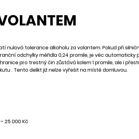
 VOLANTEM
atí nulová tolerance alkoholu za volantem. Pokud při silni
eranční odchylky měřidla 0,24 promile, je věc automaticky
hranice pro trestný čin zůstává kolem 1 promile, ale i př
utu . Tento delikt již nelze vyřešit na místě domluvou.
– 25 000 Kč