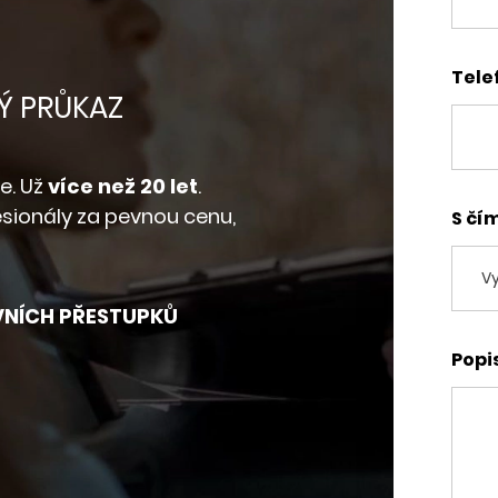
Tele
Ý PRŮKAZ
e. Už
více než 20 let
.
sionály za pevnou cenu,
S čí
VNÍCH PŘESTUPKŮ
Popi