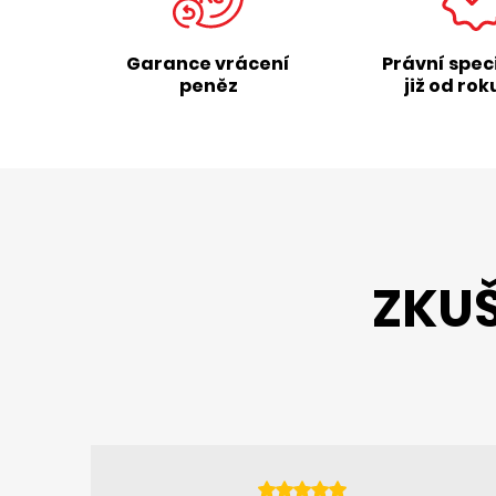
Garance vrácení
Právní spec
peněz
již od rok
ZKUŠ