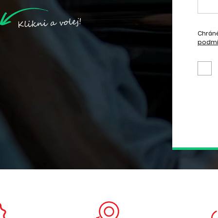
Chrán
podmí