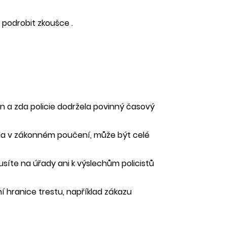
i podrobit zkoušce .
án a zda policie dodržela povinný časový
ila v zákonném poučení, může být celé
síte na úřady ani k výslechům policistů
hranice trestu, například zákazu