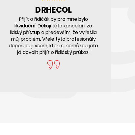
DRHECOL
Přijít o řidičák by pro mne bylo
D
likvidační. Děkuji této kanceláři, za
lidský přístup a především, že vyřešila
můj problém. Vřele tyto profesionály
doporučuji všem, kteří si nemůžou jako
vz
já dovolit přijít o řidičský průkaz.