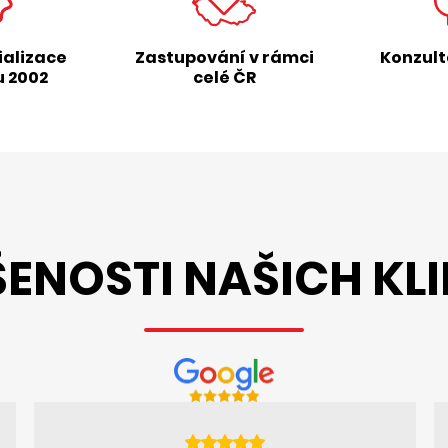
ializace
Zastupování v rámci
Konzul
u 2002
celé ČR
ENOSTI NAŠICH KL