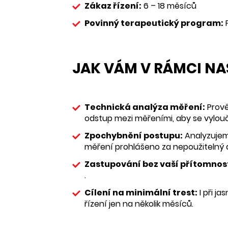
Zákaz řízení:
6 – 18 měsíců
Povinný terapeutický program:
P
JAK VÁM V RÁMCI NA
Technická analýza měření:
Prově
odstup mezi měřeními, aby se vylouči
Zpochybnění postupu:
Analyzujeme
měření prohlášeno za nepoužitelný 
Zastupování bez vaší přítomnost
.
Cílení na minimální trest:
I při j
řízení jen na několik měsíců.