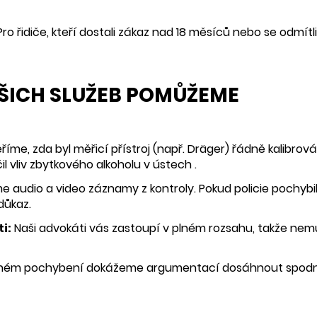
ro řidiče, kteří dostali zákaz nad 18 měsíců nebo se odmítl
ŠICH SLUŽEB POMŮŽEME
říme, zda byl měřicí přístroj (např. Dräger) řádně kalibrov
l vliv zbytkového alkoholu v ústech .
 audio a video záznamy z kontroly. Pokud policie pochyb
důkaz.
i:
Naši advokáti vás zastoupí v plném rozsahu, takže nemu
asném pochybení dokážeme argumentací dosáhnout spodní 