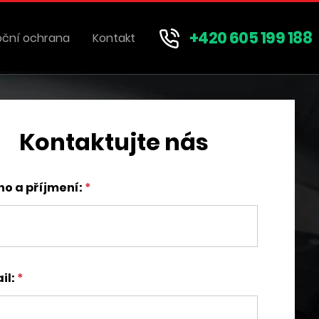
+420 605 199 188
oční ochrana
Kontakt
Kontaktujte nás
o a příjmení:
il: