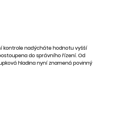
ční kontrole nadýcháte hodnotu vyšší
 postoupena do správního řízení. Od
estupková hladina nyní znamená povinný