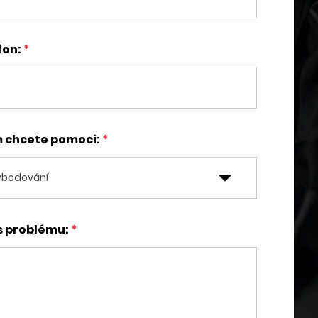
fon:
m chcete pomoci:
s problému: