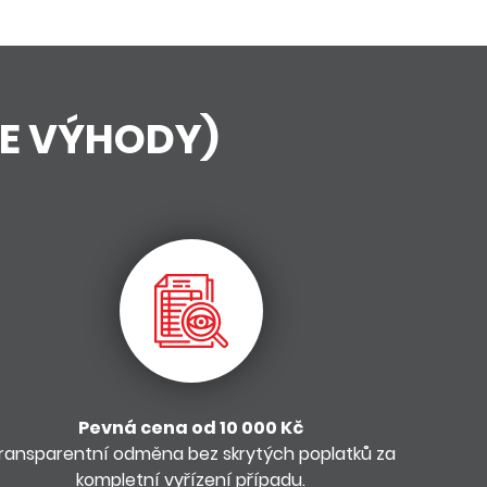
ŠE VÝHODY)
Pevná cena od 10 000 Kč
ransparentní odměna bez skrytých poplatků za
kompletní vyřízení případu.