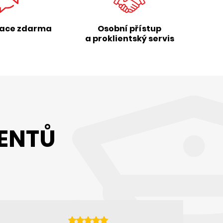
tace zdarma
Osobní přístup
a proklientský servis
IENTŮ