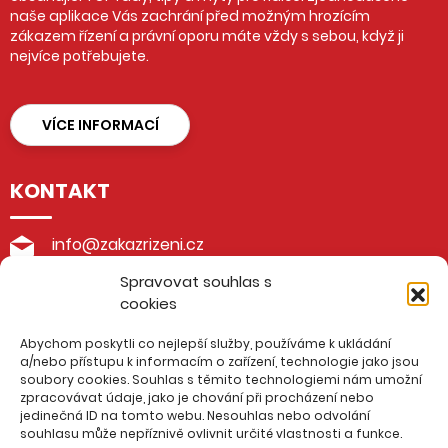
naše aplikace Vás zachrání před možným hrozícím
zákazem řízení a právní oporu máte vždy s sebou, když ji
nejvíce potřebujete.
VÍCE INFORMACÍ
KONTAKT
info@zakazrizeni.cz
Spravovat souhlas s
+420 605 199 188
cookies
advokátní kancelář Burda & Pohlůdková
Abychom poskytli co nejlepší služby, používáme k ukládání
Husova 48/4, 276 01 Mělník
a/nebo přístupu k informacím o zařízení, technologie jako jsou
soubory cookies. Souhlas s těmito technologiemi nám umožní
zpracovávat údaje, jako je chování při procházení nebo
IČO: 016 65 910
jedinečná ID na tomto webu. Nesouhlas nebo odvolání
Evidenční číslo ČAK: 22152
souhlasu může nepříznivě ovlivnit určité vlastnosti a funkce.