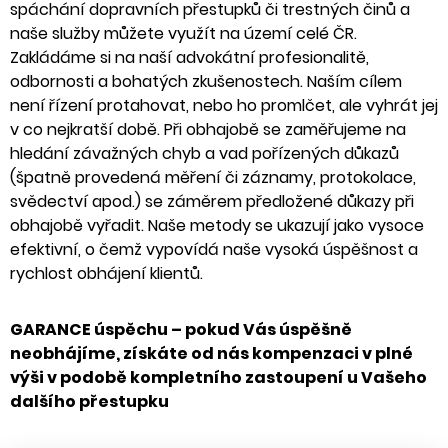
spáchání dopravních přestupků či trestných činů a
naše služby můžete využít na území celé ČR.
Zakládáme si na naší advokátní profesionalitě,
odbornosti a bohatých zkušenostech. Naším cílem
není řízení protahovat, nebo ho promlčet, ale vyhrát jej
v co nejkratší době. Při obhajobě se zaměřujeme na
hledání závažných chyb a vad pořízených důkazů
(špatně provedená měření či záznamy, protokolace,
svědectví apod.) se záměrem předložené důkazy při
obhajobě vyřadit. Naše metody se ukazují jako vysoce
efektivní, o čemž vypovídá naše vysoká úspěšnost a
rychlost obhájení klientů.
GARANCE úspěchu – pokud Vás úspěšně
neobhájíme, získáte od nás kompenzaci v plné
výši v podobě kompletního zastoupení u Vašeho
dalšího přestupku