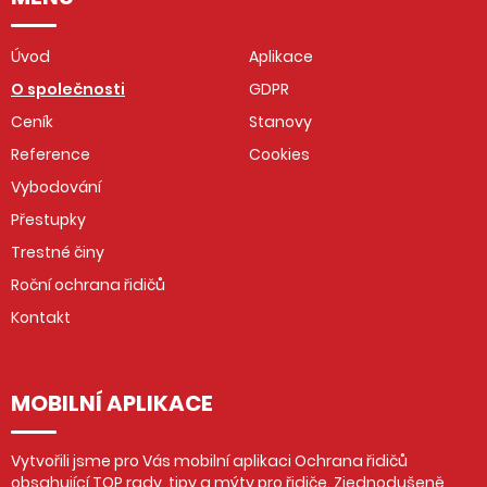
Úvod
Aplikace
O společnosti
GDPR
Ceník
Stanovy
Reference
Cookies
Vybodování
Přestupky
Trestné činy
Roční ochrana řidičů
Kontakt
MOBILNÍ APLIKACE
Vytvořili jsme pro Vás mobilní aplikaci Ochrana řidičů
obsahující TOP rady, tipy a mýty pro řidiče. Zjednodušeně