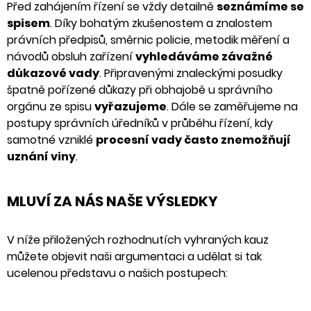
Před zahájením řízení se vždy detailně
seznámíme se
spisem
. Díky bohatým zkušenostem a znalostem
právních předpisů, směrnic policie, metodik měření a
návodů obsluh zařízení
vyhledáváme závažné
důkazové vady
. Připravenými znaleckými posudky
špatně pořízené důkazy při obhajobě u správního
orgánu ze spisu
vyřazujeme
. Dále se zaměřujeme na
postupy správních úředníků v průběhu řízení, kdy
samotné vzniklé
procesní vady často znemožňují
uznání viny
.
MLUVÍ ZA NÁS NAŠE VÝSLEDKY
V níže přiložených rozhodnutích vyhraných kauz
můžete objevit naši argumentaci a udělat si tak
ucelenou představu o našich postupech: