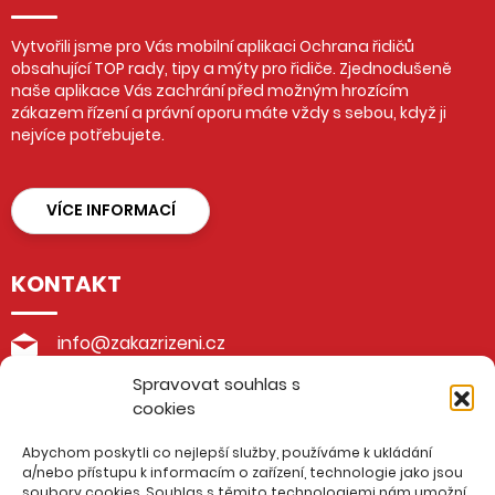
Vytvořili jsme pro Vás mobilní aplikaci Ochrana řidičů
obsahující TOP rady, tipy a mýty pro řidiče. Zjednodušeně
naše aplikace Vás zachrání před možným hrozícím
zákazem řízení a právní oporu máte vždy s sebou, když ji
nejvíce potřebujete.
VÍCE INFORMACÍ
KONTAKT
info@zakazrizeni.cz
Spravovat souhlas s
+420 605 199 188
cookies
advokátní kancelář Burda & Pohlůdková
Abychom poskytli co nejlepší služby, používáme k ukládání
Husova 48/4, 276 01 Mělník
a/nebo přístupu k informacím o zařízení, technologie jako jsou
soubory cookies. Souhlas s těmito technologiemi nám umožní