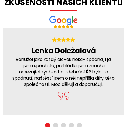
ZKUŠENOSTI NAŠICH KLIENTŮ
Lenka Doležalová
Bohužel jako každý člověk někdy spěchá, i já
jsem spěchala, přehlédla jsem značku
omezující rychlost a odebrání ŘP bylo na
spadnutí, naštěstí jsem o něj nepřišla díky této
společnosti. Moc děkuji a doporučuji.