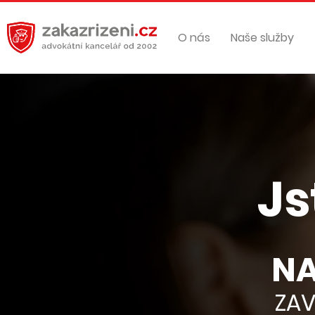
O nás
Naše služby
Js
NA
ZAV