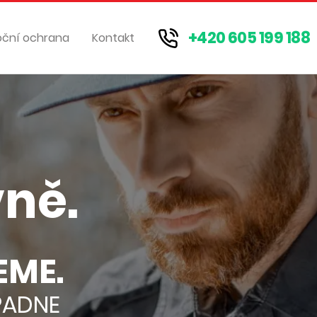
+420 605 199 188
oční ochrana
Kontakt
vně.
EME.
PADNE