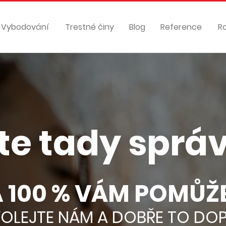
Vybodování
Trestné činy
Blog
Reference
R
te tady sprá
 100 % VÁM POMŮŽ
OLEJTE NÁM A DOBŘE TO DO